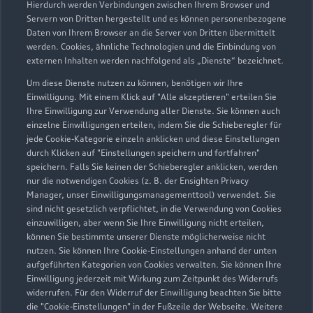
Hierdurch werden Verbindungen zwischen Ihrem Browser und
Servern von Dritten hergestellt und es können personenbezogene
Daten von Ihrem Browser an die Server von Dritten übermittelt
Wir beraten Sie gerne
werden. Cookies, ähnliche Technologien und die Einbindung von
externen Inhalten werden nachfolgend als „Dienste“ bezeichnet.
Hier finden Sie die passenden Ansprechpartnerinnen
Um diese Dienste nutzen zu können, benötigen wir Ihre
und Ansprechpartner.
Einwilligung. Mit einem Klick auf "Alle akzeptieren" erteilen Sie
Ihre Einwilligung zur Verwendung aller Dienste. Sie können auch
einzelne Einwilligungen erteilen, indem Sie die Schieberegler für
Zur Teamübersicht
jede Cookie-Kategorie einzeln anklicken und diese Einstellungen
durch Klicken auf "Einstellungen speichern und fortfahren"
speichern. Falls Sie keinen der Schieberegler anklicken, werden
nur die notwendigen Cookies (z. B. der Ensighten Privacy
Manager, unser Einwilligungsmanagementtool) verwendet. Sie
sind nicht gesetzlich verpflichtet, in die Verwendung von Cookies
einzuwilligen, aber wenn Sie Ihre Einwilligung nicht erteilen,
können Sie bestimmte unserer Dienste möglicherweise nicht
nutzen. Sie können Ihre Cookie-Einstellungen anhand der unten
Serviceberater kontaktieren
aufgeführten Kategorien von Cookies verwalten. Sie können Ihre
Einwilligung jederzeit mit Wirkung zum Zeitpunkt des Widerrufs
widerrufen. Für den Widerruf der Einwilligung beachten Sie bitte
die "Cookie-Einstellungen" in der Fußzeile der Webseite. Weitere