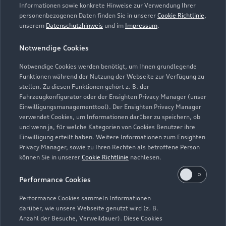
Servicetermin vereinbaren
Informationen sowie konkrete Hinweise zur Verwendung Ihrer
personenbezogenen Daten finden Sie in unserer
Cookie Richtlinie
,
unserem
Datenschutzhinweis
und im
Impressum
.
Notwendige Cookies
Autohaus Orf Inh. Walter
Notwendige Cookies werden benötigt, um Ihnen grundlegende
Funktionen während der Nutzung der Webseite zur Verfügung zu
Orf e.K.
stellen. Zu diesen Funktionen gehört z. B. der
Fahrzeugkonfigurator oder der Ensighten Privacy Manager (unser
Servicepartner
e-tron
Einwilligungsmanagementtool). Der Ensighten Privacy Manager
verwendet Cookies, um Informationen darüber zu speichern, ob
und wenn ja, für welche Kategorien von Cookies Benutzer ihre
Einwilligung erteilt haben. Weitere Informationen zum Ensighten
Privacy Manager, sowie zu Ihren Rechten als betroffene Person
können Sie in unserer
Cookie Richtlinie
nachlesen.
Performance Cookies
Performance Cookies sammeln Informationen
darüber, wie unsere Webseite genutzt wird (z. B.
Anzahl der Besuche, Verweildauer). Diese Cookies