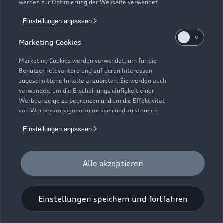
werden zur Optimierung der Webseite verwendet.
Einstellungen anpassen
Fladunger Straße 29
Marketing Cookies
97647 Hausen
Marketing Cookies werden verwendet, um für die
09778 91950
Benutzer relevantere und auf deren Interessen
zugeschnittene Inhalte anzubieten. Sie werden auch
verwendet, um die Erscheinungshäufigkeit einer
info@autohaus-orf.de
Werbeanzeige zu begrenzen und um die Effektivität
von Werbekampagnen zu messen und zu steuern.
Kontaktdaten herunterladen
Einstellungen anpassen
Alle akzeptieren
Öffnungszeiten
Einstellungen speichern und fortfahren
Service
Geschlossen
,
öffnet am
Montag 07:30